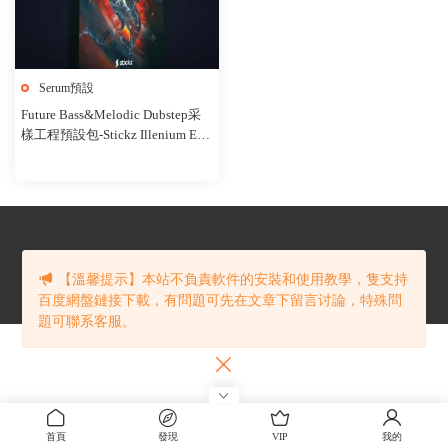
Serum預設
Future Bass&Melodic Dubstep采
樣工程預設包-Stickz Illenium Edit
ion Vol. 2 Pro
Copyright © Cloudmidi.net
【溫馨提示】本站不負責軟件的安裝和使用教學，隻支持
百度網盤鏈接下載，有問題可先在文章下留言讨論，特殊問
題可聯系客服。
首頁
發現
VIP
我的