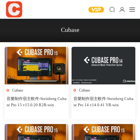
Cubase
Cubase
Cubase
音樂制作宿主軟件-Steinberg Cuba
音樂制作宿主軟件-Steinberg Cuba
se Pro 15 v15.0.20 R2R-win
se Pro 14 v14.0.41 VR-win