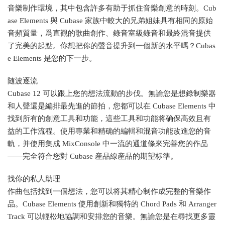
音樂制作環境，其中包含許多有助于抓住音樂創意的時刻。Cub
ase Elements 與 Cubase 家族中較大的兄弟姐妹具有相同的原始
音頻質量，爲直觀的歌曲創作、錄音室級錄音和最終混音提供
了完美的起點。你想把你的聲音提升到一個新的水平嗎？Cubas
e Elements 是您的下一步。
随波逐流
Cubase 12 可以跟上您的想法流動的步伐。無論您是想錄制樂器
和人聲還是編排最先進的節拍，您都可以在 Cubase Elements 中
找到所有的創意工具和功能，這些工具和功能将确保高效且有
益的工作流程。使用專業和精确的編輯和混音功能改進您的音
軌，并使用集成 MixConsole 中一流的通道條來完善您的作品
——完全符合您對 Cubase 産品線産品的期望标準。
找你的私人助理
作曲包括找到一個想法，您可以将其精心制作成完整的音樂作
品。Cubase Elements 使用創新和獨特的 Chord Pads 和 Arranger
Track 可以輕松地協調和安排您的音樂。無論您是在尋找更多靈