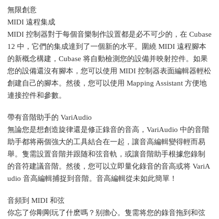
無限創意
MIDI 遠程集成
MIDI 控制器對于每個音樂制作設置都是必不可少的，在 Cubase
12 中，它們的集成達到了一個新的水平。圍繞 MIDI 遠程腳本
的新概念構建，Cubase 将自動檢測您的設備并映射控件。如果
您的設備還沒有腳本，您可以使用 MIDI 控制器表面編輯器輕松
創建自己的腳本。然後，您可以使用 Mapping Assistant 方便地
連接控件和參數。
帶有音階助手的 VariAudio
無論您是想創造旋律還是修正錄音的音高，VariAudio 中的音階
助手都将兩個強大的工具結合在一起，讓音高編輯變得輕而易
舉。隻需設置音階并跟随和弦音軌，或讓音階助手根據您錄制
的音符建議音階。然後，您可以立即量化錄音的音高或将 VariA
udio 音高編輯捕捉到音階。音高編輯從未如此簡單！
音頻到 MIDI 和弦
你忘了你剛剛玩了什麽嗎？别擔心。隻需将您的錄音拖到和弦