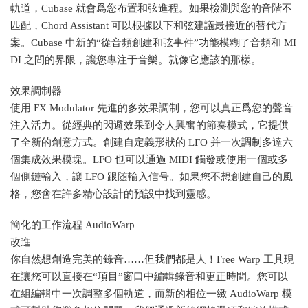
軌道，Cubase 就會爲您布置和弦進程。如果檢測與您的音階不
匹配，Chord Assistant 可以根據以下和弦建議最接近的替代方
案。Cubase 中新的“從音頻創建和弦事件”功能模糊了音頻和 MI
DI 之間的界限，讓您專注于音樂。就像它應該的那樣。
效果調制器
使用 FX Modulator 先進的多效果調制，您可以真正爲您的聲音
注入活力。從經典的閃避效果到令人興奮的節奏模式，它提供
了全新的創意方式。創建自定義形狀的 LFO 并一次調制多達六
個集成效果模塊。LFO 也可以通過 MIDI 觸發或使用一個或多
個側鏈輸入，讓 LFO 跟随輸入信号。如果您不想創建自己的風
格，您會在許多精心設計的預設中找到靈感。
簡化的工作流程 AudioWarp
改進
你自然想創造完美的錄音……但我們都是人！Free Warp 工具現
在讓您可以直接在“項目”窗口中編輯錄音和更正時間。您可以
在組編輯中一次調整多個軌道，而新的相位一緻 AudioWarp 模