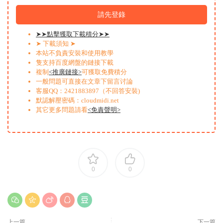
請先登錄
➤➤點擊獲取下載積分➤➤
➤ 下載須知 ➤
本站不負責安裝和使用教學
隻支持百度網盤的鏈接下載
複制
<推廣鏈接>
可獲取免費積分
一般問題可直接在文章下留言讨論
客服QQ：2421883897（不回答安裝)
默認解壓密碼：cloudmidi.net
其它更多問題請看
<免責聲明>
0
0
上一篇
下一篇