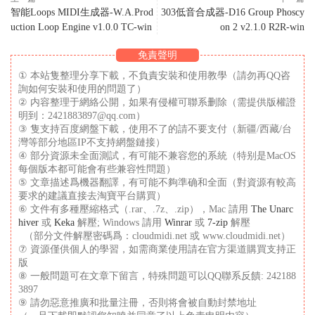
智能Loops MIDI生成器-W.A.Prod
303低音合成器-D16 Group Phoscy
uction Loop Engine v1.0.0 TC-win
on 2 v2.1.0 R2R-win
免責聲明
① 本站隻整理分享下載，不負責安裝和使用教學（請勿再QQ咨
詢如何安裝和使用的問題了）
② 内容整理于網絡公開，如果有侵權可聯系删除（需提供版權證
明到：2421883897@qq.com）
③ 隻支持百度網盤下載，使用不了的請不要支付（新疆/西藏/台
灣等部分地區IP不支持網盤鏈接）
④ 部分資源未全面測試，有可能不兼容您的系統（特别是MacOS
每個版本都可能會有些兼容性問題）
⑤ 文章描述爲機器翻譯，有可能不夠準确和全面（對資源有較高
要求的建議直接去淘寶平台購買）
⑥ 文件有多種壓縮格式（.rar、.7z、.zip），Mac 請用
The Unarc
hiver
或
Keka
解壓; Windows 請用
Winrar
或
7-zip
解壓
（部分文件解壓密碼爲：cloudmidi.net 或 www.cloudmidi.net）
⑦ 資源僅供個人的學習，如需商業使用請在官方渠道購買支持正
版
⑧ 一般問題可在文章下留言，特殊問題可以QQ聯系反饋: 242188
3897
⑨ 請勿惡意推廣和批量注冊，否則将會被自動封禁地址