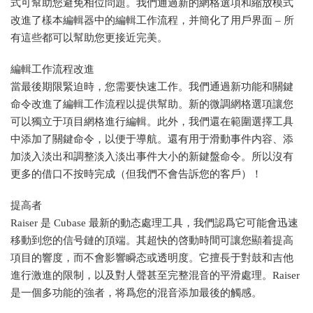
式可幫助您避免相位問題。我們通過新的網格選項和縮放模式
改進了樣本編輯器中的編輯工作流程，并簡化了用戶界面 – 所
有這些都可以幫助您更接近完美。
編輯工作流程改進
當最後期限緊迫時，您需要快速工作。我們通過新功能和關鍵
命令改進了編輯工作流程以提供幫助。新的微調網格選項讓您
可以獨立于項目網格進行編輯。此外，我們還在範圍選擇工具
中添加了關鍵命令，以便于導航。還有用于滑動事件内容、添
加淡入淡出和調整淡入淡出事件大小的新鍵盤命令。所以沒有
更多的借口不按時完成（但我們不會告訴您的客戶）！
提高者
Raiser 是 Cubase 最新的動态處理工具，我們認爲它可能會迅速
移動到您的信号鏈的頂端。其超快的啓動時間可讓您顯着提高
項目的響度，而不會影響瞬态或透明度。它擅長于對鼓和吉他
進行激進的限制，以及對人聲甚至完整混音的平滑處理。Raiser
是一個多功能的強者，将爲您的混音添加最後的觸感。