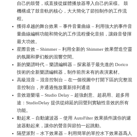
自己的鼓聲，或直接從媒體播放器導入自己的采樣。 鼓
機構成了鼓音軌的核心，大大簡化了節拍制作的工作流
程。
獲得卓越的舞台效果 – 事件音量曲線 – 利用強大的事件音
量曲線編輯功能和簡化的工作流程優化音頻，讓錄音發揮
最大功效。
星際音效 – Shimmer – 利用全新的 Shimmer 效果營造空靈
的氛圍和夢幻般的混響空間。
新的樂譜時代 – 樂譜編輯器 – 探索基于最先進的 Dorico
技術的全新樂譜編輯器，制作前所未有的表演素材。
高級混音 – 混音控制台 – 在一個視圖中打開下區的完整混
音控制台，并通過拖放重新排列通道
音效遊樂場 – Studio Delay – 超強創意、超易用、超多用
途：StudioDelay 提供從綿延的回聲到實驗性音效的所有
功能。
動起來 – 自動濾波器 – 使用 AutoFilter 效果插件讓你的濾
波器動起來，讓你的聲音與節拍一起跳動。
隔壁派對 – 水下效果器 – 利用簡單的單控水下效果器爲人