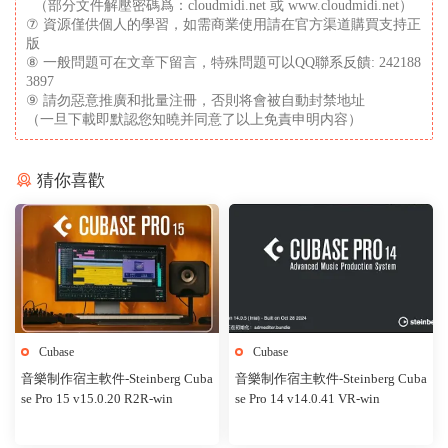
（部分文件解壓密碼爲：cloudmidi.net 或 www.cloudmidi.net）
⑦ 資源僅供個人的學習，如需商業使用請在官方渠道購買支持正
版
⑧ 一般問題可在文章下留言，特殊問題可以QQ聯系反饋: 242188
3897
⑨ 請勿惡意推廣和批量注冊，否則将會被自動封禁地址
（一旦下載即默認您知曉并同意了以上免責申明内容）
猜你喜歡
Cubase
Cubase
音樂制作宿主軟件-Steinberg Cuba
音樂制作宿主軟件-Steinberg Cuba
se Pro 15 v15.0.20 R2R-win
se Pro 14 v14.0.41 VR-win