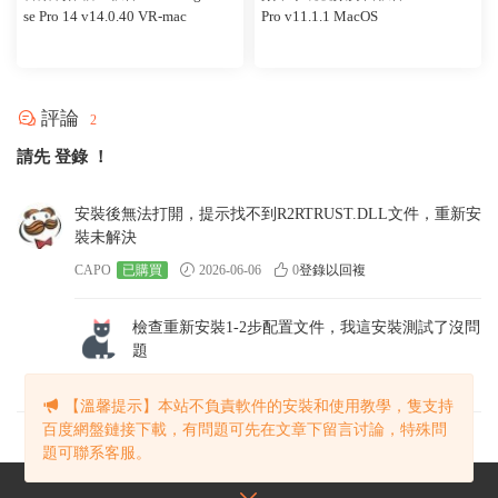
se Pro 14 v14.0.40 VR-mac
Pro v11.1.1 MacOS
評論
2
請先
登錄
！
安裝後無法打開，提示找不到R2RTRUST.DLL文件，重新安
裝未解決
CAPO
已購買
2026-06-06
0
登錄以回複
檢查重新安裝1-2步配置文件，我這安裝測試了沒問
題
管理員
2026-06-06
0
登錄以回複
【溫馨提示】本站不負責軟件的安裝和使用教學，隻支持
百度網盤鏈接下載，有問題可先在文章下留言讨論，特殊問
題可聯系客服。