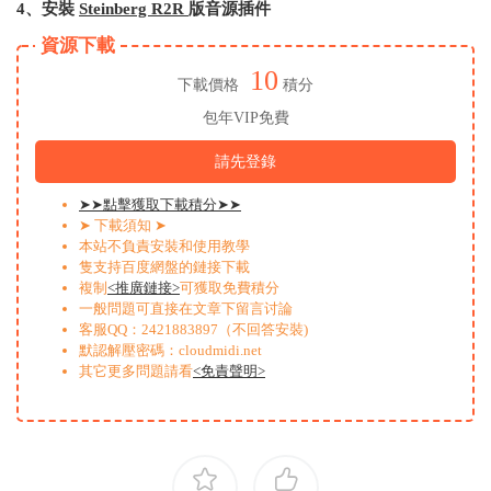
4、安裝
Steinberg R2R
版
音源插件
資源下載
10
下載價格
積分
包年VIP免費
請先登錄
➤➤點擊獲取下載積分➤➤
➤ 下載須知 ➤
本站不負責安裝和使用教學
隻支持百度網盤的鏈接下載
複制
<推廣鏈接>
可獲取免費積分
一般問題可直接在文章下留言讨論
客服QQ：2421883897（不回答安裝)
默認解壓密碼：cloudmidi.net
其它更多問題請看
<免責聲明>