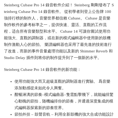
Steinberg Cubase Pro 14 錄音軟件介紹！ Steinberg 剛剛發布了 S
teinberg Cubase Pro 14 錄音軟件。 從初學者到登上公告牌 100
強排行榜的制作人，音樂世界都信賴 Cubase。 Cubase 是音樂
制作軟件的參考标準之一，提供快速、靈活、直觀的工作流
程，适合所有音樂類型和水平。 Cubase 14 可讓你嘗試使用功
能強大、直觀的調制器，或在新的模式編輯器中使用新的鼓機
制作激動人心的節拍。 樂譜編輯器也采用了最先進的技術進行
了改進，而新的事件音量處理功能以及新的 Shimmer Reverb 和
Studio Delay 插件則将你的制作提升到了一個新的水平。
Steinberg Cubase Pro 14 錄音軟件的新功能：
使用功能強大而又超級直觀的調制器進行實驗。 爲音樂
添加動感從未如此令人興奮。
酣暢淋漓的節奏–模式編曲器–隻需點擊幾下，就能編排驚
心動魄的節拍，随機編排你的節奏，并通過深度集成的模
式編輯器探索新的節奏世界。
節拍外挂 – 鼓聲音軌 – 利用全新鼓機的強大合成功能設計