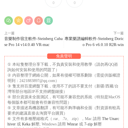
0
0
上一篇
下一篇
音樂制作宿主軟件-Steinberg Cuba
專業樂譜編輯軟件-Steinberg Doric
se Pro 14 v14.0.40 VR-mac
o Pro 6 v6.0.10 R2R-win
免責聲明
① 本站隻整理分享下載，不負責安裝和使用教學（請勿再QQ咨
詢如何安裝和使用的問題了）
② 内容整理于網絡公開，如果有侵權可聯系删除（需提供版權證
明到：2421883897@qq.com）
③ 隻支持百度網盤下載，使用不了的請不要支付（新疆/西藏/台
灣等部分地區IP不支持網盤鏈接）
④ 部分資源未全面測試，有可能不兼容您的系統（特别是MacOS
每個版本都可能會有些兼容性問題）
⑤ 文章描述爲機器翻譯，有可能不夠準确和全面（對資源有較高
要求的建議直接去淘寶平台購買）
⑥ 文件有多種壓縮格式（.rar、.7z、.zip），Mac 請用
The Unarc
hiver
或
Keka
解壓; Windows 請用
Winrar
或
7-zip
解壓