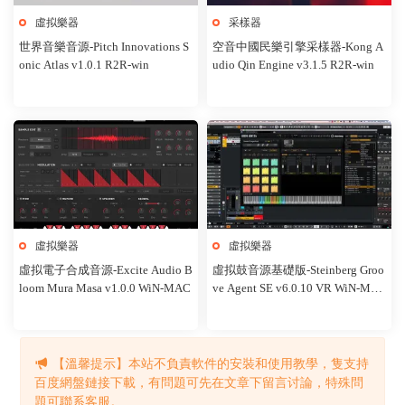
虛拟樂器
采樣器
世界音樂音源-Pitch Innovations S
空音中國民樂引擎采樣器-Kong A
onic Atlas v1.0.1 R2R-win
udio Qin Engine v3.1.5 R2R-win
虛拟樂器
虛拟樂器
虛拟電子合成音源-Excite Audio B
虛拟鼓音源基礎版-Steinberg Groo
loom Mura Masa v1.0.0 WiN-MAC
ve Agent SE v6.0.10 VR WiN-MA
C
【溫馨提示】本站不負責軟件的安裝和使用教學，隻支持
1
2
3
...
24
下一頁
跳轉
百度網盤鏈接下載，有問題可先在文章下留言讨論，特殊問
題可聯系客服。