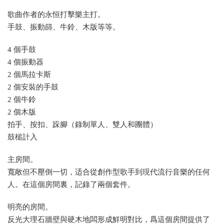
歌曲作者的永恒打擊樂主打。
手鼓、振動篩、牛鈴、木版等等。
4 個手鼓
4 個振動器
2 個馬拉卡斯
2 個安裝的手鼓
2 個牛鈴
2 個木版
拍手、按扣、跺腳（錄制單人、雙人和團體）
鼓槌計入
主房間。
寬敞但不壓倒一切，适合從創作型歌手到現代流行音樂的任何
人。在這個房間裏，記錄了兩個套件。
明亮的房間。
反光大理石牆壁與硬木地闆形成鮮明對比，爲這個房間提供了