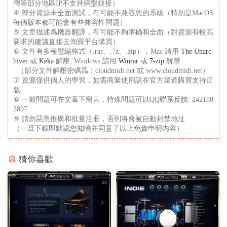
灣等部分地區IP不支持網盤鏈接）
④ 部分資源未全面測試，有可能不兼容您的系統（特别是MacOS
每個版本都可能會有些兼容性問題）
⑤ 文章描述爲機器翻譯，有可能不夠準确和全面（對資源有較高
要求的建議直接去淘寶平台購買）
⑥ 文件有多種壓縮格式（.rar、.7z、.zip），Mac 請用
The Unarc
hiver
或
Keka
解壓; Windows 請用
Winrar
或
7-zip
解壓
（部分文件解壓密碼爲：cloudmidi.net 或 www.cloudmidi.net）
⑦ 資源僅供個人的學習，如需商業使用請在官方渠道購買支持正
版
⑧ 一般問題可在文章下留言，特殊問題可以QQ聯系反饋: 242188
3897
⑨ 請勿惡意推廣和批量注冊，否則将會被自動封禁地址
（一旦下載即默認您知曉并同意了以上免責申明内容）
猜你喜歡