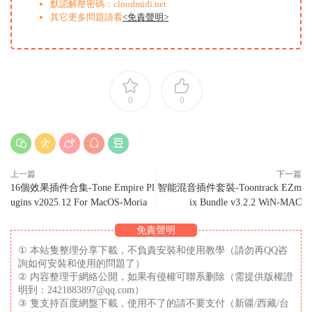
默認解壓密碼：cloudmidi.net
其它更多問題請看
<免責聲明>
0
0
上一篇
下一篇
16個效果插件合集-Tone Empire Pl
智能混音插件套裝-Toontrack EZm
ugins v2025.12 For MacOS-Moria
ix Bundle v3.2.2 WiN-MAC
免責聲明
① 本站隻整理分享下載，不負責安裝和使用教學（請勿再QQ咨
詢如何安裝和使用的問題了）
② 内容整理于網絡公開，如果有侵權可聯系删除（需提供版權證
明到：2421883897@qq.com）
③ 隻支持百度網盤下載，使用不了的請不要支付（新疆/西藏/台