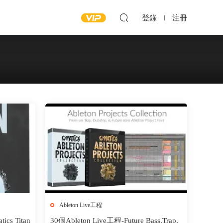
登錄
注冊
Ableton Live工程
s Titan
30個Ableton Live工程-Future Bass,Trap,