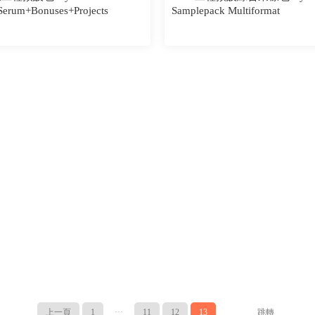
 Serum+Bonuses+Projects
Samplepack Multiformat
上一頁
1
···
11
12
13
跳轉