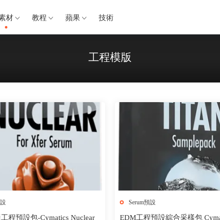
素材
教程
蘋果
技術
工程模版
預設
Serum預設
程預設包-Cymatics Nuclear
EDM工程預設綜合采樣包 Cymatic