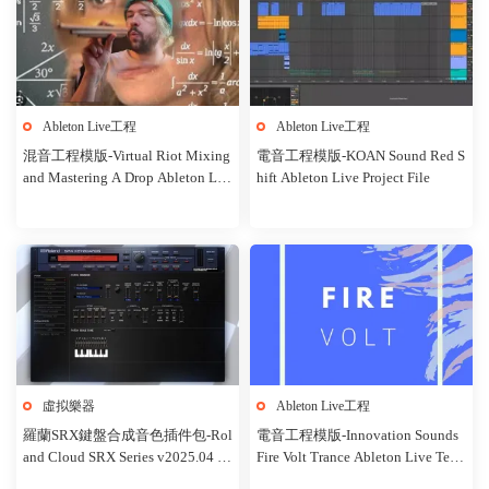
Ableton Live工程
Ableton Live工程
混音工程模版-Virtual Riot Mixing
電音工程模版-KOAN Sound Red S
and Mastering A Drop Ableton Liv
hift Ableton Live Project File
e Project
虛拟樂器
Ableton Live工程
羅蘭SRX鍵盤合成音色插件包-Rol
電音工程模版-Innovation Sounds
and Cloud SRX Series v2025.04 M
Fire Volt Trance Ableton Live Tem
acOS
plate