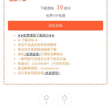
10
下載價格
積分
包季VIP免費
請先登錄
➤➤點擊獲取下載積分➤➤
➤ 下載須知 ➤
本站不負責安裝和使用教學
隻支持百度網盤的鏈接下載
複制
<推廣鏈接>
可獲取免費積分
一般問題可直接在文章下留言讨論
客服QQ：2421883897（不回答安裝)
默認解壓密碼：cloudmidi.net
其它更多問題請看
<免責聲明>
0
0