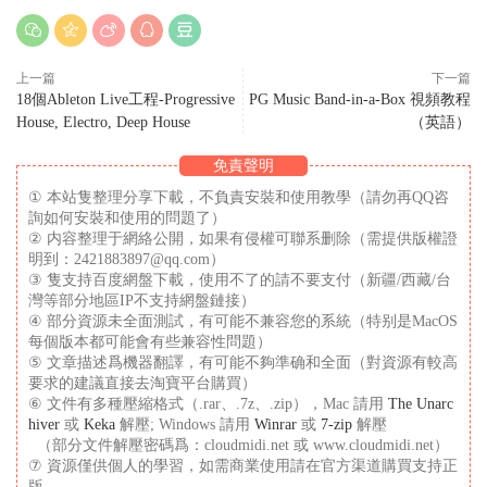
上一篇
下一篇
18個Ableton Live工程-Progressive
PG Music Band-in-a-Box 視頻教程
House, Electro, Deep House
（英語）
免責聲明
① 本站隻整理分享下載，不負責安裝和使用教學（請勿再QQ咨
詢如何安裝和使用的問題了）
② 内容整理于網絡公開，如果有侵權可聯系删除（需提供版權證
明到：2421883897@qq.com）
③ 隻支持百度網盤下載，使用不了的請不要支付（新疆/西藏/台
灣等部分地區IP不支持網盤鏈接）
④ 部分資源未全面測試，有可能不兼容您的系統（特别是MacOS
每個版本都可能會有些兼容性問題）
⑤ 文章描述爲機器翻譯，有可能不夠準确和全面（對資源有較高
要求的建議直接去淘寶平台購買）
⑥ 文件有多種壓縮格式（.rar、.7z、.zip），Mac 請用
The Unarc
hiver
或
Keka
解壓; Windows 請用
Winrar
或
7-zip
解壓
（部分文件解壓密碼爲：cloudmidi.net 或 www.cloudmidi.net）
⑦ 資源僅供個人的學習，如需商業使用請在官方渠道購買支持正
版