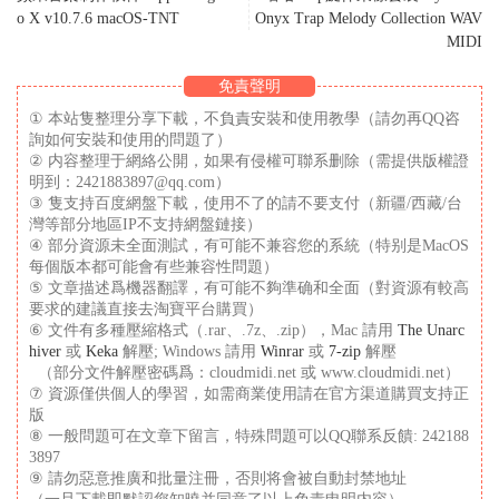
o X v10.7.6 macOS-TNT
Onyx Trap Melody Collection WAV
MIDI
免責聲明
① 本站隻整理分享下載，不負責安裝和使用教學（請勿再QQ咨
詢如何安裝和使用的問題了）
② 内容整理于網絡公開，如果有侵權可聯系删除（需提供版權證
明到：2421883897@qq.com）
③ 隻支持百度網盤下載，使用不了的請不要支付（新疆/西藏/台
灣等部分地區IP不支持網盤鏈接）
④ 部分資源未全面測試，有可能不兼容您的系統（特别是MacOS
每個版本都可能會有些兼容性問題）
⑤ 文章描述爲機器翻譯，有可能不夠準确和全面（對資源有較高
要求的建議直接去淘寶平台購買）
⑥ 文件有多種壓縮格式（.rar、.7z、.zip），Mac 請用
The Unarc
hiver
或
Keka
解壓; Windows 請用
Winrar
或
7-zip
解壓
（部分文件解壓密碼爲：cloudmidi.net 或 www.cloudmidi.net）
⑦ 資源僅供個人的學習，如需商業使用請在官方渠道購買支持正
版
⑧ 一般問題可在文章下留言，特殊問題可以QQ聯系反饋: 242188
3897
⑨ 請勿惡意推廣和批量注冊，否則将會被自動封禁地址