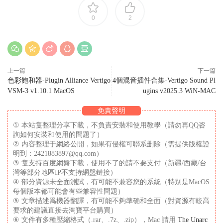
0
2
上一篇
下一篇
色彩飽和器-Plugin Alliance Vertigo
4個混音插件合集-Vertigo Sound Pl
VSM-3 v1.10.1 MacOS
ugins v2025.3 WiN-MAC
免責聲明
① 本站隻整理分享下載，不負責安裝和使用教學（請勿再QQ咨
詢如何安裝和使用的問題了）
② 内容整理于網絡公開，如果有侵權可聯系删除（需提供版權證
明到：2421883897@qq.com）
③ 隻支持百度網盤下載，使用不了的請不要支付（新疆/西藏/台
灣等部分地區IP不支持網盤鏈接）
④ 部分資源未全面測試，有可能不兼容您的系統（特别是MacOS
每個版本都可能會有些兼容性問題）
⑤ 文章描述爲機器翻譯，有可能不夠準确和全面（對資源有較高
要求的建議直接去淘寶平台購買）
⑥ 文件有多種壓縮格式（.rar、.7z、.zip），Mac 請用
The Unarc