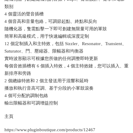
類别
4 個靈活的聲音插槽
4 個音高和音量包絡，可調節起點、終點和反向
随機化器，隻需點擊一下即可創建無限量可用的軍鼓
簡單和高級模式，用于快速編輯或深度定制
12 個定制插入和主特效，包括 Sizzler、Resonator、Transient、
Saturator、門、壓縮器、限幅器和均衡器
實時波形顯示可根據您所做的任何調整即時更新
每個音效插槽有 6 個插入特效，4 個主特效鏈，您可以插入、重
新排序和旁路
2 個總線特效和 2 個主發送用于混響和延時
播放和執行音高可調、基于分段的小軍鼓滾奏
4 個可分配的調制包絡
輸出限幅器和可調增益控制
主頁
https://www.pluginboutique.com/products/12467