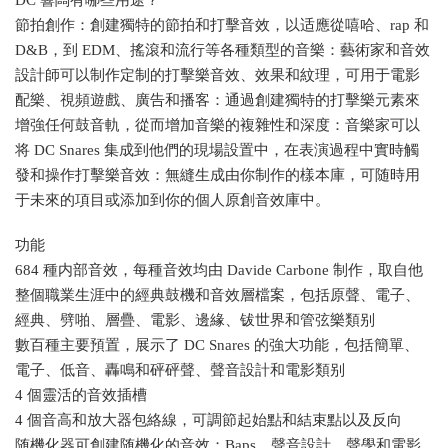
節拍創作：創建獨特的節拍和打擊音效，以适應從嘻哈、rap 和
D&B，到 EDM、搖滾和流行等各種類型的音樂：藝術家和音效
設計師可以制作定制的打擊樂音效、效果和紋理，可用于電影
配樂、視頻遊戲、廣告和播客：通過創建獨特的打擊樂元素來
增強任何鼓音軌，從而增加音樂的複雜性和深度：音樂家可以
将 DC Snares 集成到他們的現場設置中，在表演過程中實時觸
發和操作打擊樂音效：無縫生成由你制作的樣本庫，可随時用
于未來的項目或添加到你的個人原創音效庫中。
功能
684 種内部音效，每種音效均由 Davide Carbone 制作，取自他
整個職業生涯中的經典鼓機和音效層檔案，包括原聲、電子、
經典、劈啪、層疊、電影、邊緣、钹世界和管弦樂類别
數百種主要預置，展示了 DC Snares 的強大功能，包括簡單、
電子、低音、轟鳴和砰砰聲、聲音設計和電影類别
4 個靈活的音效插槽
4 個音高和放大器包絡線，可調節起始點和結束點以及反向
随機化器可創建随機化的音效；Baps、聲音設計、聲學和電影