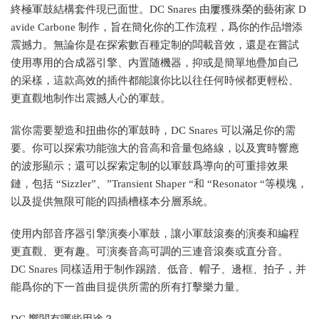
終極軍鼓結構套件現已面世。DC Snares 由屢獲殊榮的藝術家 D
avide Carbone 制作，旨在簡化你的工作流程，爲你的作品增添
震撼力。無論你是在探索數百種定制的闆載音效，還是在嘗試
使用專用的合成器引擎、内置随機器，抑或是簡單地疊加自己
的采樣，這款高效的插件都能讓你比以往任何時候都更輕松、
更直觀地制作出震撼人心的軍鼓。
當你需要塑造和扭曲你的軍鼓時，DC Snares 可以滿足你的需
要。你可以探索功能強大的音高和音量包絡線，以及實時響應
的波形顯示；還可以探索定制的以軍鼓爲導向的可重排效果
鏈，包括 “Sizzler”、”Transient Shaper “和 “Resonator “等模塊，
以及提供無限可能的四插槽樣本分層系統。
使用内部音序器引擎演奏小軍鼓，讓小軍鼓滾奏的演奏和編程
更直觀、更有趣。可演奏音高可調的三連音滾奏或直分音。
DC Snares 同樣适用于制作踢踏、低音、帽子、邊框、拍子，并
能爲你的下一首曲目提供所需的所有打擊樂力量。
DC 響闆有哪些用途？