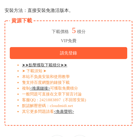
安裝方法：直接安裝免激活版本。
資源下載
5
下載價格
積分
VIP免費
請先登錄
➤➤點擊獲取下載積分➤➤
➤ 下載須知 ➤
本站不負責安裝和使用教學
隻支持百度網盤的鏈接下載
複制
<推廣鏈接>
可獲取免費積分
一般問題可直接在文章下留言讨論
客服QQ：2421883897（不回答安裝)
默認解壓密碼：cloudmidi.net
其它更多問題請看
<免責聲明>