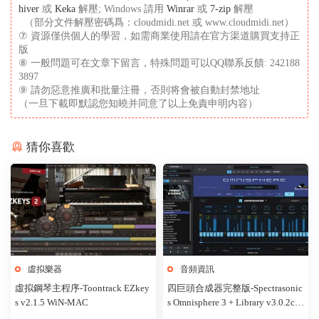
hiver
或
Keka
解壓; Windows 請用
Winrar
或
7-zip
解壓
（部分文件解壓密碼爲：cloudmidi.net 或 www.cloudmidi.net）
⑦ 資源僅供個人的學習，如需商業使用請在官方渠道購買支持正
版
⑧ 一般問題可在文章下留言，特殊問題可以QQ聯系反饋: 242188
3897
⑨ 請勿惡意推廣和批量注冊，否則将會被自動封禁地址
（一旦下載即默認您知曉并同意了以上免責申明内容）
猜你喜歡
虛拟樂器
音頻資訊
虛拟鋼琴主程序-Toontrack EZkey
四巨頭合成器完整版-Spectrasonic
s v2.1.5 WiN-MAC
s Omnisphere 3 + Library v3.0.2c
WiN-MAC