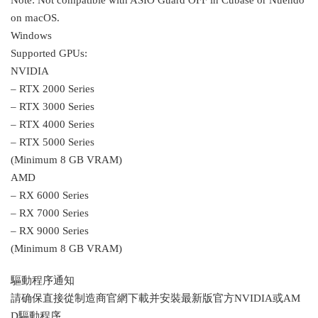
on macOS.
Windows
Supported GPUs:
NVIDIA
– RTX 2000 Series
– RTX 3000 Series
– RTX 4000 Series
– RTX 5000 Series
(Minimum 8 GB VRAM)
AMD
– RX 6000 Series
– RX 7000 Series
– RX 9000 Series
(Minimum 8 GB VRAM)
驅動程序通知
請确保直接從制造商官網下載并安裝最新版官方NVIDIA或AM
D驅動程序。