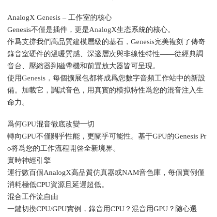
AnalogX Genesis – 工作室的核心
Genesis不僅是插件，更是AnalogX生态系統的核心。
作爲支撐我們高品質建模層級的基石，Genesis完美複刻了傳奇
錄音室硬件的溫暖質感、深邃層次與非線性特性——從經典調
音台、壓縮器到磁帶機和前置放大器皆可呈現。
使用Genesis，每個擴展包都将成爲您數字音頻工作站中的新設
備。加載它，調試音色，用真實的模拟特性爲您的混音注入生
命力。
爲何GPU混音徹底改變一切
轉向GPU不僅關乎性能，更關乎可能性。基于GPU的Genesis Pr
o将爲您的工作流程開啓全新境界。
實時神經引擎
運行數百個AnalogX高品質仿真器或NAM音色庫，每個實例僅
消耗極低CPU資源且延遲超低。
混合工作流自由
一鍵切換CPU/GPU實例，錄音用CPU？混音用GPU？随心選