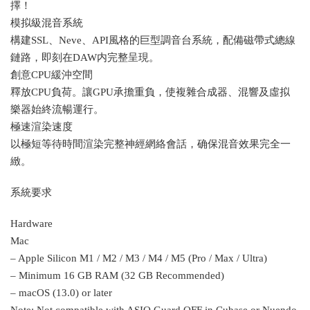
擇！
模拟級混音系統
構建SSL、Neve、API風格的巨型調音台系統，配備磁帶式總線
鏈路，即刻在DAW内完整呈現。
創意CPU緩沖空間
釋放CPU負荷。讓GPU承擔重負，使複雜合成器、混響及虛拟
樂器始終流暢運行。
極速渲染速度
以極短等待時間渲染完整神經網絡會話，确保混音效果完全一
緻。
系統要求
Hardware
Mac
– Apple Silicon M1 / M2 / M3 / M4 / M5 (Pro / Max / Ultra)
– Minimum 16 GB RAM (32 GB Recommended)
– macOS (13.0) or later
Note: Not compatible with ASIO Guard OFF in Cubase or Nuendo