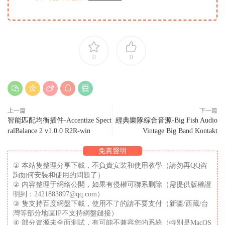
0
0
上一篇
下一篇
智能匹配均衡插件-Accentize Spect
經典樂隊綜合音源-Big Fish Audio
ralBalance 2 v1.0.0 R2R-win
Vintage Big Band Kontakt
免責聲明
① 本站隻整理分享下載，不負責安裝和使用教學（請勿再QQ咨
詢如何安裝和使用的問題了）
② 内容整理于網絡公開，如果有侵權可聯系删除（需提供版權證
明到：2421883897@qq.com）
③ 隻支持百度網盤下載，使用不了的請不要支付（新疆/西藏/台
灣等部分地區IP不支持網盤鏈接）
④ 部分資源未全面測試，有可能不兼容您的系統（特别是MacOS