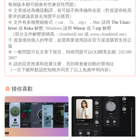
每個版本都可能會有些兼容性問題）
⑤ 文章描述爲機器翻譯，有可能不夠準确和全面（對資源有較高
要求的建議直接去淘寶平台購買）
⑥ 文件有多種壓縮格式（.rar、.7z、.zip），Mac 請用
The Unarc
hiver
或
Keka
解壓; Windows 請用
Winrar
或
7-zip
解壓
（部分文件解壓密碼爲：cloudmidi.net 或 www.cloudmidi.net）
⑦ 資源僅供個人的學習，如需商業使用請在官方渠道購買支持正
版
⑧ 一般問題可在文章下留言，特殊問題可以QQ聯系反饋: 242188
3897
⑨ 請勿惡意推廣和批量注冊，否則将會被自動封禁地址
（一旦下載即默認您知曉并同意了以上免責申明内容）
猜你喜歡