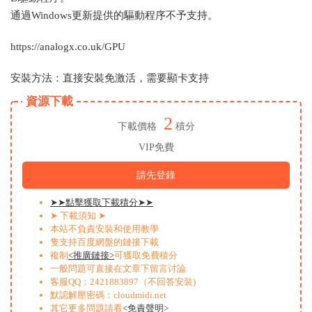
通過Windows更新提供的驅動程序不予支持。
https://analogx.co.uk/GPU
安裝方法：直接安裝免激活，需要顯卡支持
資源下載
2
下載價格
積分
VIP免費
請先登錄
➤➤點擊獲取下載積分➤➤
➤ 下載須知 ➤
本站不負責安裝和使用教學
隻支持百度網盤的鏈接下載
複制
<推廣鏈接>
可獲取免費積分
一般問題可直接在文章下留言讨論
客服QQ：2421883897（不回答安裝)
默認解壓密碼：cloudmidi.net
其它更多問題請看
<免責聲明>