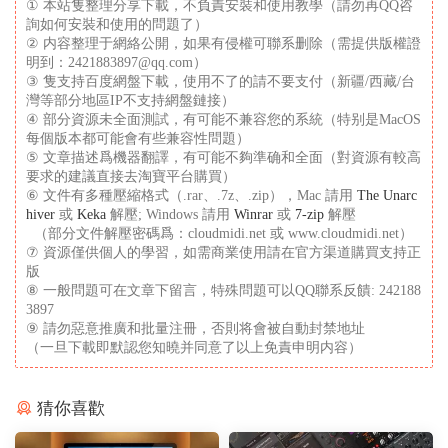
① 本站隻整理分享下載，不負責安裝和使用教學（請勿再QQ咨
詢如何安裝和使用的問題了）
② 内容整理于網絡公開，如果有侵權可聯系删除（需提供版權證
明到：2421883897@qq.com）
③ 隻支持百度網盤下載，使用不了的請不要支付（新疆/西藏/台
灣等部分地區IP不支持網盤鏈接）
④ 部分資源未全面測試，有可能不兼容您的系統（特别是MacOS
每個版本都可能會有些兼容性問題）
⑤ 文章描述爲機器翻譯，有可能不夠準确和全面（對資源有較高
要求的建議直接去淘寶平台購買）
⑥ 文件有多種壓縮格式（.rar、.7z、.zip），Mac 請用
The Unarc
hiver
或
Keka
解壓; Windows 請用
Winrar
或
7-zip
解壓
（部分文件解壓密碼爲：cloudmidi.net 或 www.cloudmidi.net）
⑦ 資源僅供個人的學習，如需商業使用請在官方渠道購買支持正
版
⑧ 一般問題可在文章下留言，特殊問題可以QQ聯系反饋: 242188
3897
⑨ 請勿惡意推廣和批量注冊，否則将會被自動封禁地址
（一旦下載即默認您知曉并同意了以上免責申明内容）
猜你喜歡