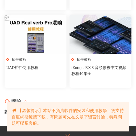
rial
UTORiAL
插件教程
插件教程
UAD插件使用教程
iZotope RX 8 音頻修複中文視頻
教程40集全
評論
0
【溫馨提示】本站不負責軟件的安裝和使用教學，隻支持
請先
登錄
！
百度網盤鏈接下載，有問題可先在文章下留言讨論，特殊問
題可聯系客服。