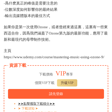
-爲什麽真正的峰值是需要注意的
-位數深度如何影響你的最終結果
-輸出流媒體版本的最佳方式
如果你是第一次使用Ozone，或者曾經來過這裏，這裏有一些東
西适合你，因爲我們涵蓋了Ozone第九版的最新功能，應用了最
新和最現代的母帶制作技術。
主頁
https://www.udemy.com/course/mastering-music-using-ozone-9/
資源下載
VIP
下載價格
專享
僅限VIP下載
升級VIP
請先登錄
➤➤點擊獲取下載積分➤➤
➤ 下載須知 ➤