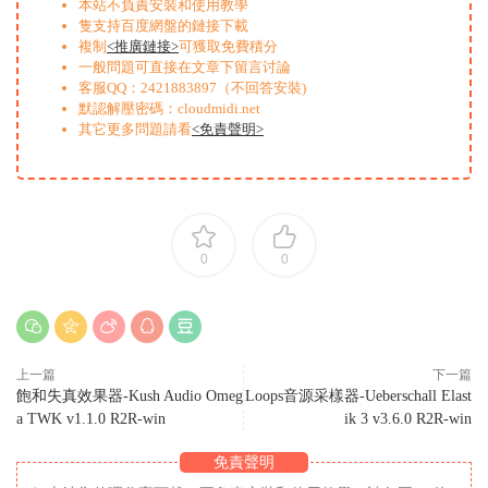
本站不負責安裝和使用教學
隻支持百度網盤的鏈接下載
複制
<推廣鏈接>
可獲取免費積分
一般問題可直接在文章下留言讨論
客服QQ：2421883897（不回答安裝)
默認解壓密碼：cloudmidi.net
其它更多問題請看
<免責聲明>
0
0
上一篇
下一篇
飽和失真效果器-Kush Audio Omeg
Loops音源采樣器-Ueberschall Elast
a TWK v1.1.0 R2R-win
ik 3 v3.6.0 R2R-win
免責聲明