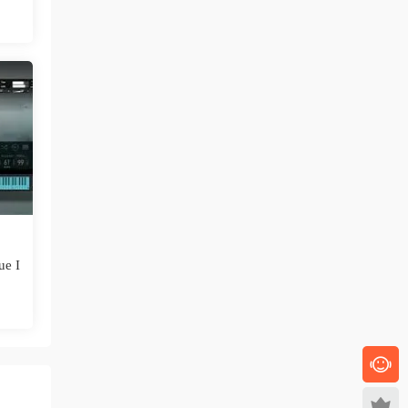
Nurmissus
• 2025-11-01
隻有幾個能用，别的都是Copy Protection -In
valid KeyStore 還有You are offline....
來源：
20件模拟管弦樂音源插件合集-Audio Modeli
ng SWAM Bundle v2025.10 R2R-win
管理員 • 2025-10-27
可以直接手動拷貝音色庫數據文件到系統目
錄的，參考你當前音色庫文件
來源：
EZdrummer經典爵士鼓音色庫-Toontrack Jazz
e I
EZX 1.51 WiN-MAC
153
• 2025-10-25
mac os 版本太新，需要更新installer，有什麼
辦法？
來源：
EZdrummer經典爵士鼓音色庫-Toontrack Jazz