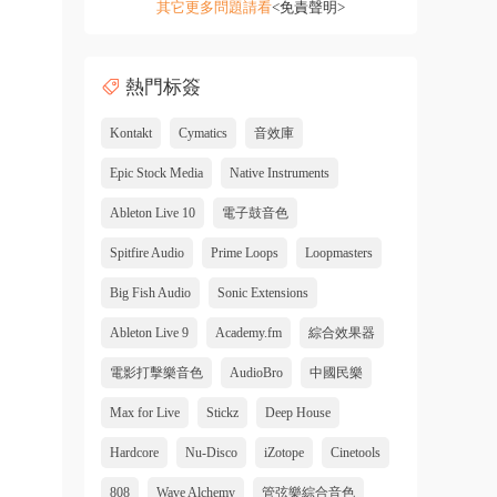
其它更多問題請看
<免責聲明>
熱門标簽
Kontakt
Cymatics
音效庫
Epic Stock Media
Native Instruments
Ableton Live 10
電子鼓音色
Spitfire Audio
Prime Loops
Loopmasters
Big Fish Audio
Sonic Extensions
Ableton Live 9
Academy.fm
綜合效果器
電影打擊樂音色
AudioBro
中國民樂
Max for Live
Stickz
Deep House
Hardcore
Nu-Disco
iZotope
Cinetools
808
Wave Alchemy
管弦樂綜合音色