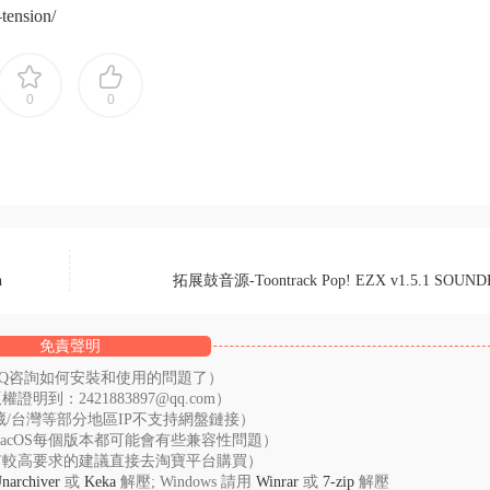
tension/
0
0
n
拓展鼓音源-Toontrack Pop! EZX v1.5.1 SOUN
免責聲明
QQ咨詢如何安裝和使用的問題了）
：2421883897@qq.com）
藏/台灣等部分地區IP不支持網盤鏈接）
acOS每個版本都可能會有些兼容性問題）
有較高要求的建議直接去淘寶平台購買）
narchiver
或
Keka
解壓; Windows 請用
Winrar
或
7-zip
解壓