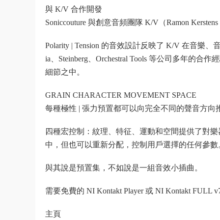
與 K/V 合作開發
Soniccouture 與創意音頻團隊 K/V（Ramon Kerstens 和 
Polarity | Tension 的音效設計反映了 K/V 在音
ia、Steinberg、Orchestral Tools 
細節之中。
GRAIN CHARACTER MOVEMENT SPACE
每種極性 | 張力預置都可以向完全不同的聲音方
四種宏控制：紋理、特征、運動和空間提供了對樂器
中，但也可以重新分配，控制用戶選擇的任何參數
與其說是預置集，不如說是一組音效小插曲。
需要免費的 NI Kontakt Player 或 NI Kontakt FUL
主頁