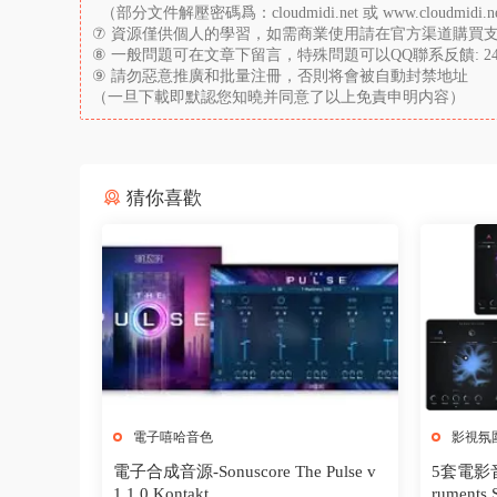
（部分文件解壓密碼爲：cloudmidi.net 或 www.cloudmidi.n
⑦ 資源僅供個人的學習，如需商業使用請在官方渠道購買
⑧ 一般問題可在文章下留言，特殊問題可以QQ聯系反饋: 2421
⑨ 請勿惡意推廣和批量注冊，否則将會被自動封禁地址
（一旦下載即默認您知曉并同意了以上免責申明内容）
猜你喜歡
電子嘻哈音色
影視氛
電子合成音源-Sonuscore The Pulse v
5套電影音
1.1.0 Kontakt
ruments 