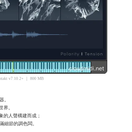
ntakt v7.10.2+ ｜ 800 MB
樂器。
世界。
象的人聲構建而成；
的、充滿細節的調色闆。