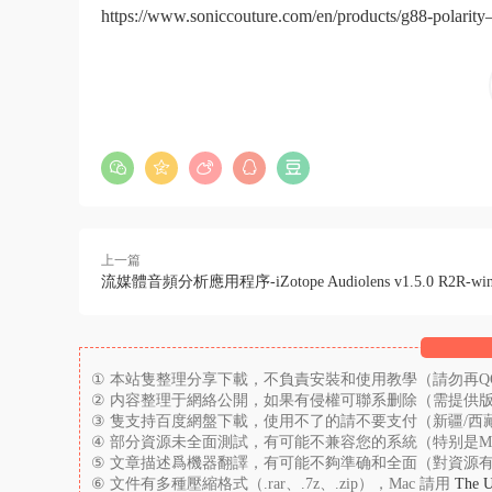
https://www.soniccouture.com/en/products/g88-polarity–
上一篇
流媒體音頻分析應用程序-iZotope Audiolens v1.5.0 R2R-wi
① 本站隻整理分享下載，不負責安裝和使用教學（請勿再
② 内容整理于網絡公開，如果有侵權可聯系删除（需提供版權證明到
③ 隻支持百度網盤下載，使用不了的請不要支付（新疆/西
④ 部分資源未全面測試，有可能不兼容您的系統（特别是M
⑤ 文章描述爲機器翻譯，有可能不夠準确和全面（對資源
⑥ 文件有多種壓縮格式（.rar、.7z、.zip），Mac 請用
The U