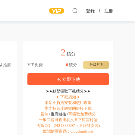
登錄
注冊
2
積分
推廣
VIP免費
0
積分
升級VIP
立即下載
➤➤點擊獲取下載積分➤➤
➤ 下載須知 ➤
本站不負責安裝和使用教學
隻支持百度網盤的鏈接下載
複制
<推廣鏈接>
可獲取免費積分
一般問題可直接在文章下留言讨論
客服QQ：2421883897（不回答安裝)
默認解壓密碼：cloudmidi.net