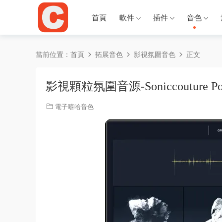
首頁
軟件
插件
音色
當前位置：
首頁
拓展音色
影視氛圍音色
正文
影視顆粒氛圍音源-Soniccouture Polari
電子嘻哈音色