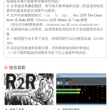
每個版本都可能會有些兼容性問題）
⑤ 文章描述爲機器翻譯，有可能不夠準确和全面（對資源有較高
要求的建議直接去淘寶平台購買）
⑥ 文件有多種壓縮格式（.rar、.7z、.zip），Mac 請用
The Unarc
hiver
或
Keka
解壓; Windows 請用
Winrar
或
7-zip
解壓
（部分文件解壓密碼爲：cloudmidi.net 或 www.cloudmidi.net）
⑦ 資源僅供個人的學習，如需商業使用請在官方渠道購買支持正
版
⑧ 一般問題可在文章下留言，特殊問題可以QQ聯系反饋: 242188
3897
⑨ 請勿惡意推廣和批量注冊，否則将會被自動封禁地址
（一旦下載即默認您知曉并同意了以上免責申明内容）
猜你喜歡
編曲工具包
蘋果虛拟樂器