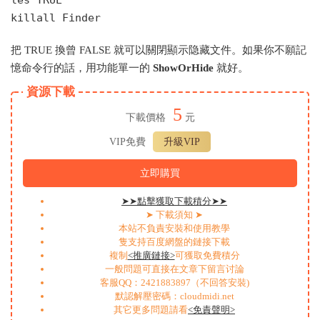
les TRUE
killall Finder
把 TRUE 換曾 FALSE 就可以關閉顯示隐藏文件。如果你不願記
憶命令行的話，用功能單一的
Sh
o
wOrHide
就好。
資源下載
5
下載價格
元
VIP免費
升級VIP
立即購買
➤➤點擊獲取下載積分➤➤
➤ 下載須知 ➤
本站不負責安裝和使用教學
隻支持百度網盤的鏈接下載
複制
<推廣鏈接>
可獲取免費積分
一般問題可直接在文章下留言讨論
客服QQ：2421883897（不回答安裝)
默認解壓密碼：cloudmidi.net
其它更多問題請看
<免責聲明>