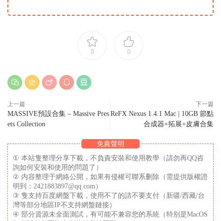
0
0
上一篇
下一篇
MASSIVE預設合集 – Massive Pres
ReFX Nexus 1.4.1 Mac | 10GB 節點
ets Collection
合成器+拓展+皮膚合集
免責聲明
① 本站隻整理分享下載，不負責安裝和使用教學（請勿再QQ咨
詢如何安裝和使用的問題了）
② 内容整理于網絡公開，如果有侵權可聯系删除（需提供版權證
明到：2421883897@qq.com）
③ 隻支持百度網盤下載，使用不了的請不要支付（新疆/西藏/台
灣等部分地區IP不支持網盤鏈接）
④ 部分資源未全面測試，有可能不兼容您的系統（特别是MacOS