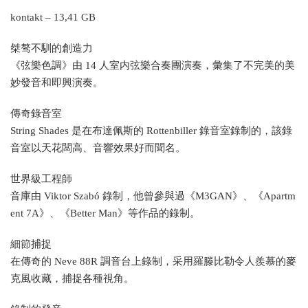
kontakt – 13,41 GB
桀骜不馴的創造力
《弦樂色調》由 14 人室内弦樂合奏團演奏，彙集了不完美的美
妙發音和即興演奏。
傳奇錄音室
String Shades 是在布達佩斯的 Rottenbiller 錄音室錄制的，該錄
音室以天花闆高、音響效果好而聞名。
世界級工程師
音庫由 Viktor Szabó 錄制，他曾參與過《M3GAN》、《Apartm
ent 7A》、《Better Man》等作品的錄制。
細節捕捉
在傳奇的 Neve 88R 調音台上錄制，采用羅滕比勒令人羨慕的麥
克風收藏，捕捉各種視角。