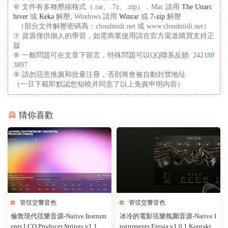
⑥ 文件有多種壓縮格式（.rar、.7z、.zip），Mac 請用
The Unarc
hiver
或
Keka
解壓; Windows 請用
Winrar
或
7-zip
解壓
（部分文件解壓密碼爲：cloudmidi.net 或 www.cloudmidi.net）
⑦ 資源僅供個人的學習，如需商業使用請在官方渠道購買支持正
版
⑧ 一般問題可在文章下留言，特殊問題可以QQ聯系反饋: 242188
3897
⑨ 請勿惡意推廣和批量注冊，否則将會被自動封禁地址
（一旦下載即默認您知曉并同意了以上免責申明内容）
猜你喜歡
管弦交響音色
管弦交響音色
倫敦現代弦樂音源-Native Instrum
冰冷的電影弦樂氛圍音源-Native I
ents LCO Producer Strings v1.1.0 K
nstruments Erosia v1.0.1 Kontakt