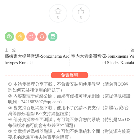
0
0
上一篇
下一篇
藝術家大提琴音源-Sonixinema Arc
室内木管樂團音源-Sonixinema Wi
hetypes Kontakt
nd Shades Kontakt
免責聲明
① 本站隻整理分享下載，不負責安裝和使用教學（請勿再QQ咨
詢如何安裝和使用的問題了）
② 内容整理于網絡公開，如果有侵權可聯系删除（需提供版權證
明到：2421883897@qq.com）
③ 隻支持百度網盤下載，使用不了的請不要支付（新疆/西藏/台
灣等部分地區IP不支持網盤鏈接）
④ 部分資源未全面測試，有可能不兼容您的系統（特别是MacOS
每個版本都可能會有些兼容性問題）
⑤ 文章描述爲機器翻譯，有可能不夠準确和全面（對資源有較高
要求的建議直接去淘寶平台購買）