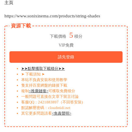
主頁
https://www.sonixinema.com/products/string-shades
資源下載
5
下載價格
積分
VIP免費
請先登錄
➤➤點擊獲取下載積分➤➤
➤ 下載須知 ➤
本站不負責安裝和使用教學
隻支持百度網盤的鏈接下載
複制
<推廣鏈接>
可獲取免費積分
一般問題可直接在文章下留言讨論
客服QQ：2421883897（不回答安裝)
默認解壓密碼：cloudmidi.net
其它更多問題請看
<免責聲明>