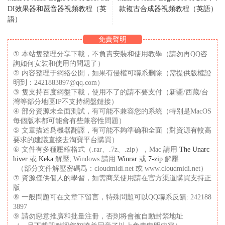
DI效果器和琶音器視頻教程（英
款複古合成器視頻教程（英語）
語）
免責聲明
① 本站隻整理分享下載，不負責安裝和使用教學（請勿再QQ咨
詢如何安裝和使用的問題了）
② 内容整理于網絡公開，如果有侵權可聯系删除（需提供版權證
明到：2421883897@qq.com）
③ 隻支持百度網盤下載，使用不了的請不要支付（新疆/西藏/台
灣等部分地區IP不支持網盤鏈接）
④ 部分資源未全面測試，有可能不兼容您的系統（特别是MacOS
每個版本都可能會有些兼容性問題）
⑤ 文章描述爲機器翻譯，有可能不夠準确和全面（對資源有較高
要求的建議直接去淘寶平台購買）
⑥ 文件有多種壓縮格式（.rar、.7z、.zip），Mac 請用
The Unarc
hiver
或
Keka
解壓; Windows 請用
Winrar
或
7-zip
解壓
（部分文件解壓密碼爲：cloudmidi.net 或 www.cloudmidi.net）
⑦ 資源僅供個人的學習，如需商業使用請在官方渠道購買支持正
版
⑧ 一般問題可在文章下留言，特殊問題可以QQ聯系反饋: 242188
3897
⑨ 請勿惡意推廣和批量注冊，否則将會被自動封禁地址