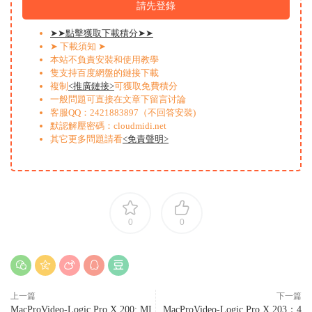
請先登錄
➤➤點擊獲取下載積分➤➤
➤ 下載須知 ➤
本站不負責安裝和使用教學
隻支持百度網盤的鏈接下載
複制
<推廣鏈接>
可獲取免費積分
一般問題可直接在文章下留言讨論
客服QQ：2421883897（不回答安裝)
默認解壓密碼：cloudmidi.net
其它更多問題請看
<免責聲明>
0
0
上一篇
下一篇
MacProVideo-Logic Pro X 200: MI
MacProVideo-Logic Pro X 203：4