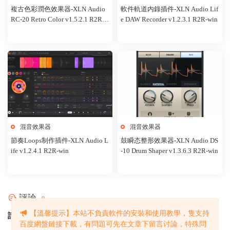
複古色彩潤色效果器-XLN Audio
軟件軌道内錄插件-XLN Audio Lif
RC-20 Retro Color v1.5.2.1 R2R-w
e DAW Recorder v1.2.3.1 R2R-win
in
混音效果器
混音效果器
節奏Loops制作插件-XLN Audio L
鼓瞬态整形效果器-XLN Audio DS
ife v1.2.4.1 R2R-win
-10 Drum Shaper v1.3.6.3 R2R-win
評論
0
【溫馨提示】本站不負責軟件的安裝和使用教學，隻支持
請先
登錄
！
百度網盤鏈接下載，有問題可先在文章下留言讨論，特殊問