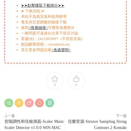
➤➤點擊獲取下載積分➤➤
➤ 下載須知 ➤
本站不負責安裝和使用教學
隻支持百度網盤的鏈接下載
複制
<推廣鏈接>
可獲取免費積分
一般問題可直接在文章下留言讨論
客服QQ：2421883897（不回答安裝)
默認解壓密碼：cloudmidi.net
其它更多問題請看
<免責聲明>
0
0
上一篇
下一篇
音階調性和弦檢測器-Scaler Music
弦樂音源-Strezov Sampling String
Scaler Detector v1.0.0 WiN-MAC
Contours 2 Kontakt