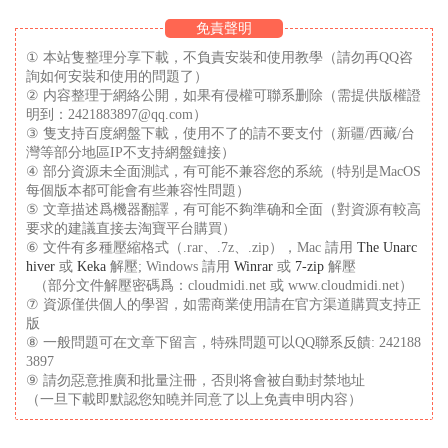
免責聲明
① 本站隻整理分享下載，不負責安裝和使用教學（請勿再QQ咨
詢如何安裝和使用的問題了）
② 内容整理于網絡公開，如果有侵權可聯系删除（需提供版權證
明到：2421883897@qq.com）
③ 隻支持百度網盤下載，使用不了的請不要支付（新疆/西藏/台
灣等部分地區IP不支持網盤鏈接）
④ 部分資源未全面測試，有可能不兼容您的系統（特别是MacOS
每個版本都可能會有些兼容性問題）
⑤ 文章描述爲機器翻譯，有可能不夠準确和全面（對資源有較高
要求的建議直接去淘寶平台購買）
⑥ 文件有多種壓縮格式（.rar、.7z、.zip），Mac 請用
The Unarc
hiver
或
Keka
解壓; Windows 請用
Winrar
或
7-zip
解壓
（部分文件解壓密碼爲：cloudmidi.net 或 www.cloudmidi.net）
⑦ 資源僅供個人的學習，如需商業使用請在官方渠道購買支持正
版
⑧ 一般問題可在文章下留言，特殊問題可以QQ聯系反饋: 242188
3897
⑨ 請勿惡意推廣和批量注冊，否則将會被自動封禁地址
（一旦下載即默認您知曉并同意了以上免責申明内容）